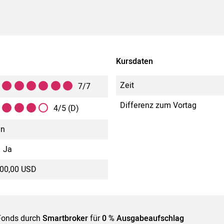
Kursdaten
Zeit
7/7
Differenz zum Vortag
4/5 (D)
in
Ja
500,00 USD
Fonds durch
Smartbroker
für
0 % Ausgabeaufschlag