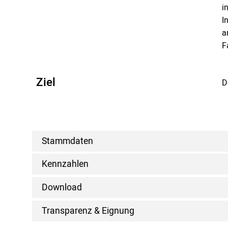
i
I
a
F
Ziel
D
Stammdaten
Kennzahlen
Download
Transparenz & Eignung