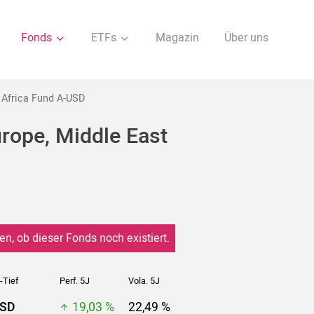
Fonds
ETFs
Magazin
Über uns
d Africa Fund A-USD
urope, Middle East
en, ob dieser Fonds noch existiert.
-Tief
Perf. 5J
Vola. 5J
USD
19,03 %
22,49 %