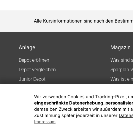
Alle Kursinformationen sind nach den Bestimm
Anlage
Magazin
Depot eröffnen
Was sind 
Depot vergleichen
Sparplan V
Junior Depot
Was ist ei
Top-Seller-Fonds
Wir verwenden Cookies und Tracking-Pixel, um d
Top-Fonds
eingeschränkte Datenerhebung, personalisiert
Fonds-Suche
demselben Zweck arbeiten wir außerdem mit a
Zustimmung später jederzeit in unserer
Datens
Impressum