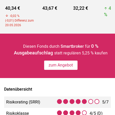
40,34 €
43,67 €
32,22 €
43
%
-0,02 %
(-0,01) Differenz zum
20.05.2026
0 %
Diesen Fonds durch
Smartbroker
für
Ausgabeaufschlag
statt regulären 5,25 % kaufen
zum Angebot
Datenübersicht
Risikorating (SRRI)
5/7
Risikoklasse
4/5 (D)