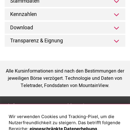
Stammdaten
Kennzahlen
Download
Transparenz & Eignung
Alle Kursinformationen sind nach den Bestimmungen der
jeweiligen Börse verzögert. Technologie und Daten von
Teletrader, Fondsdaten von MountainView.
Anlage
Magazin
Wir verwenden Cookies und Tracking-Pixel, um die
Depot eröffnen
Was sind sind ETFs?
Nutzerfreundlichkeit zu steigern. Das betrifft folgende
Depot vergleichen
Sparplan Vorteile
Bereiche:
eingeschränkte Datenerhebung,