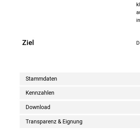
k
a
i
Ziel
D
Stammdaten
Kennzahlen
Download
Transparenz & Eignung