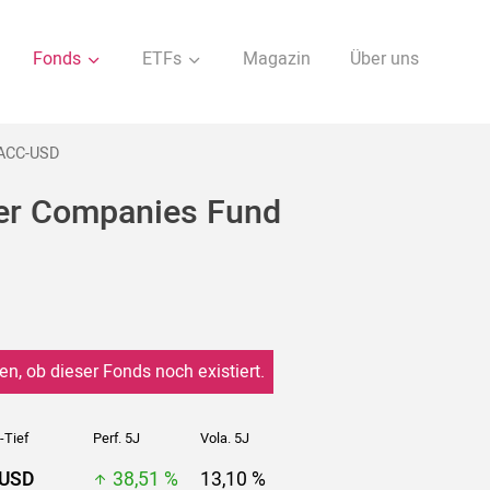
Fonds
ETFs
Magazin
Über uns
-ACC-USD
ller Companies Fund
en, ob dieser Fonds noch existiert.
-Tief
Perf. 5J
Vola. 5J
 USD
38,51 %
13,10 %