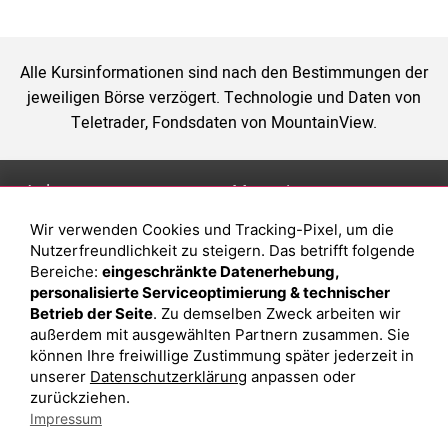
Alle Kursinformationen sind nach den Bestimmungen der
jeweiligen Börse verzögert. Technologie und Daten von
Teletrader, Fondsdaten von MountainView.
Anlage
Magazin
Wir verwenden Cookies und Tracking-Pixel, um die
Depot eröffnen
Was sind sind ETFs?
Nutzerfreundlichkeit zu steigern. Das betrifft folgende
Depot vergleichen
Sparplan Vorteile
Bereiche:
eingeschränkte Datenerhebung,
personalisierte Serviceoptimierung & technischer
Junior Depot
Was ist ein Fonds?
Betrieb der Seite
. Zu demselben Zweck arbeiten wir
Top-Seller-Fonds
außerdem mit ausgewählten Partnern zusammen. Sie
können Ihre freiwillige Zustimmung später jederzeit in
Top-Fonds
unserer
Datenschutzerklärung
anpassen oder
Fonds-Suche
zurückziehen.
Impressum
Besuchen Sie uns auf Facebook