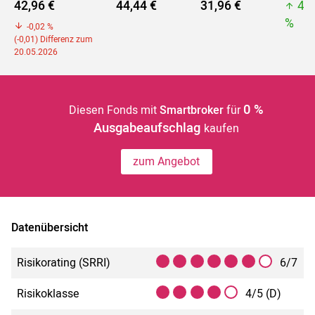
42,96 €
44,44 €
31,96 €
44
%
-0,02 %
(-0,01) Differenz zum
20.05.2026
0 %
Diesen Fonds mit
Smartbroker
für
Ausgabeaufschlag
kaufen
zum Angebot
Datenübersicht
Risikorating (SRRI)
6/7
Risikoklasse
4/5 (D)