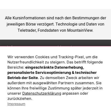
Alle Kursinformationen sind nach den Bestimmungen der
jeweiligen Börse verzögert. Technologie und Daten von
Teletrader, Fondsdaten von MountainView.
Anlage
Magazin
Wir verwenden Cookies und Tracking-Pixel, um die
Depot eröffnen
Was sind sind ETFs?
Nutzerfreundlichkeit zu steigern. Das betrifft folgende
Depot vergleichen
Sparplan Vorteile
Bereiche:
eingeschränkte Datenerhebung,
personalisierte Serviceoptimierung & technischer
Junior Depot
Was ist ein Fonds?
Betrieb der Seite
. Zu demselben Zweck arbeiten wir
Top-Seller-Fonds
außerdem mit ausgewählten Partnern zusammen. Sie
können Ihre freiwillige Zustimmung später jederzeit in
Top-Fonds
unserer
Datenschutzerklärung
anpassen oder
Fonds-Suche
zurückziehen.
Impressum
Besuchen Sie uns auf Facebook