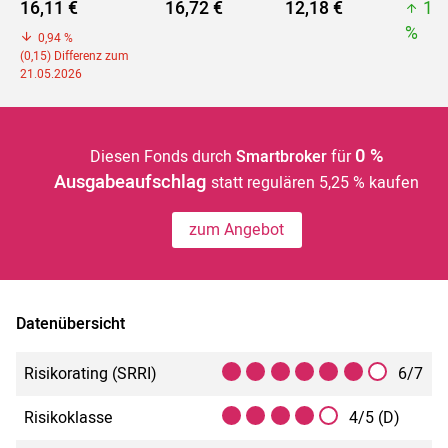
16,11 €
16,72 €
12,18 €
16
%
0,94 %
(0,15) Differenz zum
21.05.2026
0 %
Diesen Fonds durch
Smartbroker
für
Ausgabeaufschlag
statt regulären 5,25 % kaufen
zum Angebot
Datenübersicht
Risikorating (SRRI)
6/7
Risikoklasse
4/5 (D)