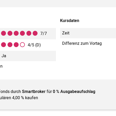
Kursdaten
Zeit
7/7
Differenz zum Vortag
4/5 (D)
Ja
in
Fonds durch
Smartbroker
für
0 % Ausgabeaufschlag
gulären 4,00 % kaufen