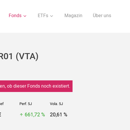
Fonds
ETFs
Magazin
Über uns
R01 (VTA)
en, ob dieser Fonds noch existiert.
ief
Perf. 5J
Vola. 5J
€
661,72 %
20,61 %