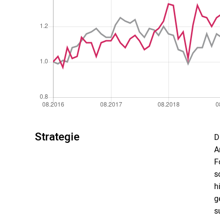
Strategie
D
A
F
s
h
g
s