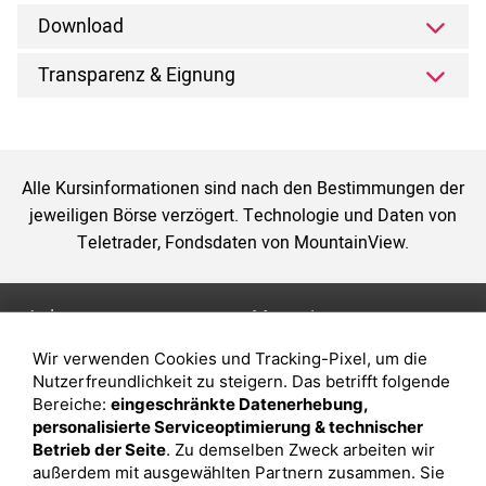
Download
Transparenz & Eignung
Alle Kursinformationen sind nach den Bestimmungen der
jeweiligen Börse verzögert. Technologie und Daten von
Teletrader, Fondsdaten von MountainView.
Anlage
Magazin
Wir verwenden Cookies und Tracking-Pixel, um die
Depot eröffnen
Was sind sind ETFs?
Nutzerfreundlichkeit zu steigern. Das betrifft folgende
Depot vergleichen
Sparplan Vorteile
Bereiche:
eingeschränkte Datenerhebung,
personalisierte Serviceoptimierung & technischer
Junior Depot
Was ist ein Fonds?
Betrieb der Seite
. Zu demselben Zweck arbeiten wir
Top-Seller-Fonds
außerdem mit ausgewählten Partnern zusammen. Sie