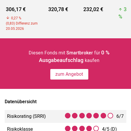
306,17 €
320,78 €
232,02 €
32
%
0,27 %
(0,83) Differenz zum
20.05.2026
0 %
Diesen Fonds mit
Smartbroker
für
Ausgabeaufschlag
kaufen
zum Angebot
Datenübersicht
Risikorating (SRRI)
6/7
Risikoklasse
4/5 (D)