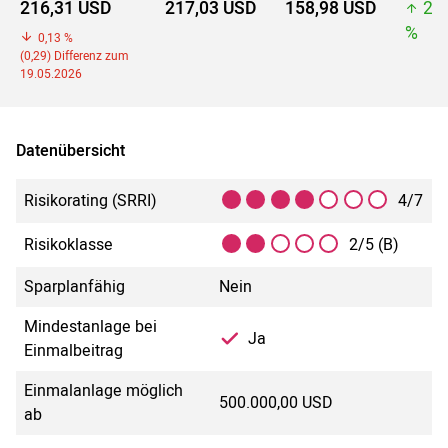
216,31 USD
217,03 USD
158,98 USD
21
%
0,13 %
(0,29) Differenz zum
19.05.2026
Datenübersicht
Risikorating (SRRI)
4/7
Risikoklasse
2/5 (B)
Sparplanfähig
Nein
Mindestanlage bei
Ja
Einmalbeitrag
Einmalanlage möglich
500.000,00 USD
ab