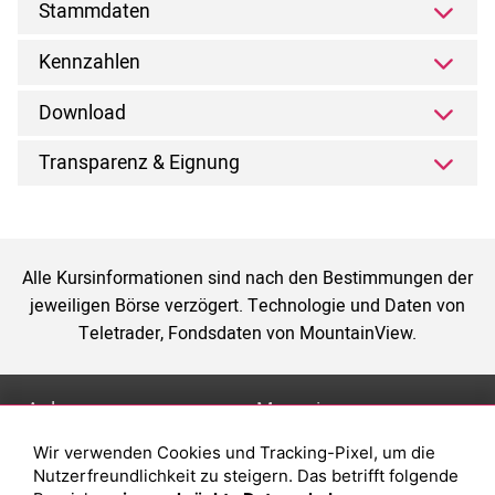
Stammdaten
Kennzahlen
Download
Transparenz & Eignung
Alle Kursinformationen sind nach den Bestimmungen der
jeweiligen Börse verzögert. Technologie und Daten von
Teletrader, Fondsdaten von MountainView.
Anlage
Magazin
Wir verwenden Cookies und Tracking-Pixel, um die
Depot eröffnen
Was sind sind ETFs?
Nutzerfreundlichkeit zu steigern. Das betrifft folgende
Depot vergleichen
Sparplan Vorteile