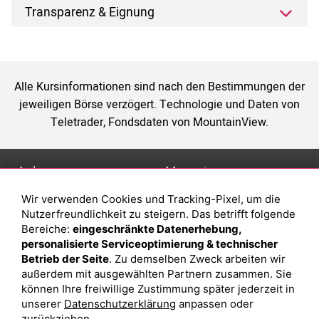
Transparenz & Eignung
Alle Kursinformationen sind nach den Bestimmungen der
jeweiligen Börse verzögert. Technologie und Daten von
Teletrader, Fondsdaten von MountainView.
Anlage
Magazin
Wir verwenden Cookies und Tracking-Pixel, um die
Depot eröffnen
Was sind sind ETFs?
Nutzerfreundlichkeit zu steigern. Das betrifft folgende
Depot vergleichen
Sparplan Vorteile
Bereiche:
eingeschränkte Datenerhebung,
personalisierte Serviceoptimierung & technischer
Junior Depot
Was ist ein Fonds?
Betrieb der Seite
. Zu demselben Zweck arbeiten wir
Top-Seller-Fonds
außerdem mit ausgewählten Partnern zusammen. Sie
können Ihre freiwillige Zustimmung später jederzeit in
Top-Fonds
unserer
Datenschutzerklärung
anpassen oder
Fonds-Suche
zurückziehen.