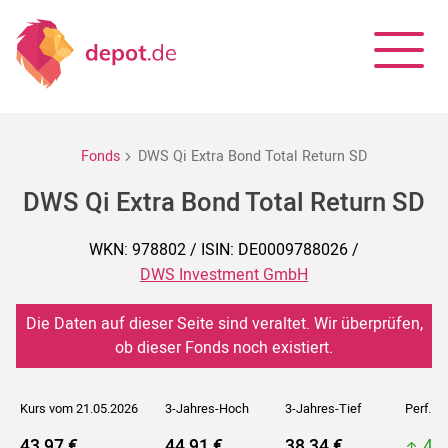
Fonds
DWS Qi Extra Bond Total Return SD
DWS Qi Extra Bond Total Return SD
WKN: 978802 / ISIN: DE0009788026 /
DWS Investment GmbH
Die Daten auf dieser Seite sind veraltet. Wir überprüfen,
ob dieser Fonds noch existiert.
Kurs vom 21.05.2026
3-Jahres-Hoch
3-Jahres-Tief
Perf. 5J
43,97 €
44,91 €
38,34 €
48