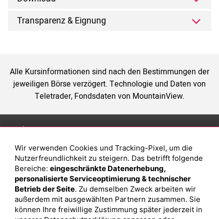
Transparenz & Eignung
Alle Kursinformationen sind nach den Bestimmungen der
jeweiligen Börse verzögert. Technologie und Daten von
Teletrader, Fondsdaten von MountainView.
Anlage
Magazin
Wir verwenden Cookies und Tracking-Pixel, um die
Depot eröffnen
Was sind sind ETFs?
Nutzerfreundlichkeit zu steigern. Das betrifft folgende
Depot vergleichen
Sparplan Vorteile
Bereiche:
eingeschränkte Datenerhebung,
personalisierte Serviceoptimierung & technischer
Junior Depot
Was ist ein Fonds?
Betrieb der Seite
. Zu demselben Zweck arbeiten wir
Top-Seller-Fonds
außerdem mit ausgewählten Partnern zusammen. Sie
können Ihre freiwillige Zustimmung später jederzeit in
Top-Fonds