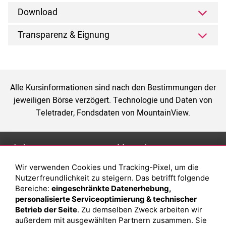
Download
Transparenz & Eignung
Alle Kursinformationen sind nach den Bestimmungen der
jeweiligen Börse verzögert. Technologie und Daten von
Teletrader, Fondsdaten von MountainView.
Anlage
Magazin
Wir verwenden Cookies und Tracking-Pixel, um die
Depot eröffnen
Was sind sind ETFs?
Nutzerfreundlichkeit zu steigern. Das betrifft folgende
Depot vergleichen
Sparplan Vorteile
Bereiche:
eingeschränkte Datenerhebung,
personalisierte Serviceoptimierung & technischer
Junior Depot
Was ist ein Fonds?
Betrieb der Seite
. Zu demselben Zweck arbeiten wir
Top-Seller-Fonds
außerdem mit ausgewählten Partnern zusammen. Sie