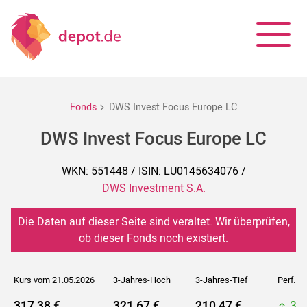
Fonds
DWS Invest Focus Europe LC
DWS Invest Focus Europe LC
WKN: 551448 / ISIN: LU0145634076 /
DWS Investment S.A.
Die Daten auf dieser Seite sind veraltet. Wir überprüfen,
ob dieser Fonds noch existiert.
Kurs vom 21.05.2026
3-Jahres-Hoch
3-Jahres-Tief
Perf. 5J
317,38 €
321,67 €
210,47 €
32