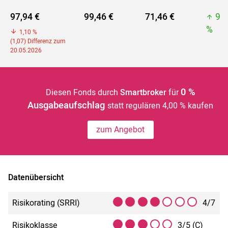
97,94 €
99,46 €
71,46 €
99
%
1,10 %
(1,07) Differenz zum
20.05.2026
0 %
Diesen Fonds durch
Smartbroker
für
Ausgabeaufschlag
statt regulären 4,00 % kaufen
zum Angebot
Datenübersicht
Risikorating (SRRI)
4/7
Risikoklasse
3/5 (C)