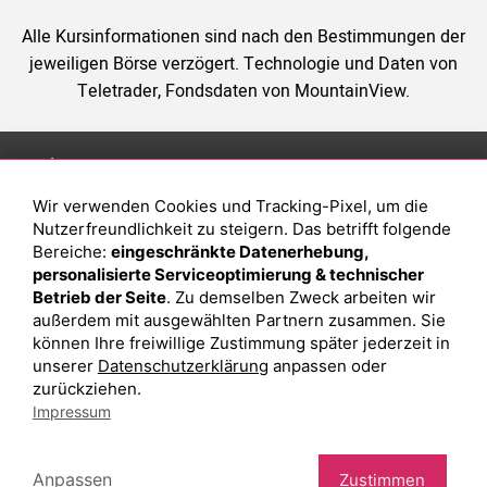
Alle Kursinformationen sind nach den Bestimmungen der
jeweiligen Börse verzögert. Technologie und Daten von
Teletrader, Fondsdaten von MountainView.
Anlage
Magazin
Wir verwenden Cookies und Tracking-Pixel, um die
Depot eröffnen
Was sind sind ETFs?
Nutzerfreundlichkeit zu steigern. Das betrifft folgende
Depot vergleichen
Sparplan Vorteile
Bereiche:
eingeschränkte Datenerhebung,
personalisierte Serviceoptimierung & technischer
Junior Depot
Was ist ein Fonds?
Betrieb der Seite
. Zu demselben Zweck arbeiten wir
Top-Seller-Fonds
außerdem mit ausgewählten Partnern zusammen. Sie
können Ihre freiwillige Zustimmung später jederzeit in
Top-Fonds
unserer
Datenschutzerklärung
anpassen oder
Fonds-Suche
zurückziehen.
Impressum
Besuchen Sie uns auf Facebook
Anpassen
Zustimmen