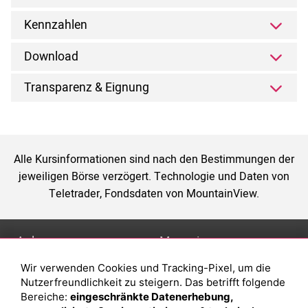
Kennzahlen
Download
Transparenz & Eignung
Alle Kursinformationen sind nach den Bestimmungen der
jeweiligen Börse verzögert. Technologie und Daten von
Teletrader, Fondsdaten von MountainView.
Anlage
Magazin
Wir verwenden Cookies und Tracking-Pixel, um die
Depot eröffnen
Was sind sind ETFs?
Nutzerfreundlichkeit zu steigern. Das betrifft folgende
Depot vergleichen
Sparplan Vorteile
Bereiche:
eingeschränkte Datenerhebung,