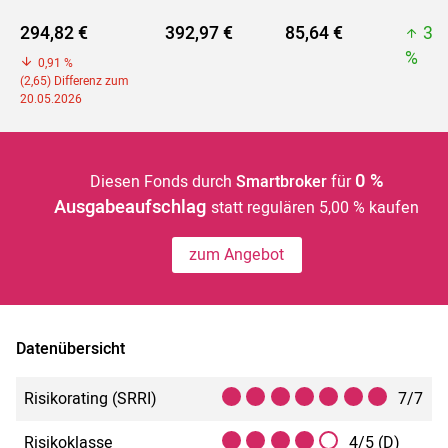
294,82 €
392,97 €
85,64 €
39
%
0,91 %
(2,65) Differenz zum
20.05.2026
0 %
Diesen Fonds durch
Smartbroker
für
Ausgabeaufschlag
statt regulären 5,00 % kaufen
zum Angebot
Datenübersicht
Risikorating (SRRI)
7/7
Risikoklasse
4/5 (D)