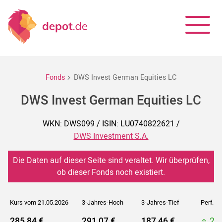
Fonds
DWS Invest German Equities LC
DWS Invest German Equities LC
WKN: DWS099 / ISIN: LU0740822621 /
DWS Investment S.A.
Die Daten auf dieser Seite sind veraltet. Wir überprüfen,
ob dieser Fonds noch existiert.
Kurs vom 21.05.2026
3-Jahres-Hoch
3-Jahres-Tief
Perf. 5J
285,84 €
291,07 €
187,46 €
29