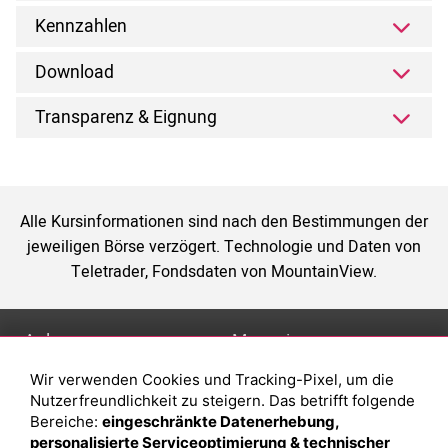
Kennzahlen
Download
Transparenz & Eignung
Alle Kursinformationen sind nach den Bestimmungen der
jeweiligen Börse verzögert. Technologie und Daten von
Teletrader, Fondsdaten von MountainView.
Anlage
Magazin
Wir verwenden Cookies und Tracking-Pixel, um die
Depot eröffnen
Was sind sind ETFs?
Nutzerfreundlichkeit zu steigern. Das betrifft folgende
Depot vergleichen
Sparplan Vorteile
Bereiche:
eingeschränkte Datenerhebung,
personalisierte Serviceoptimierung & technischer
Junior Depot
Was ist ein Fonds?