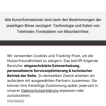
Alle Kursinformationen sind nach den Bestimmungen der
jeweiligen Börse verzögert. Technologie und Daten von
Teletrader, Fondsdaten von MountainView.
Anlage
Magazin
Wir verwenden Cookies und Tracking-Pixel, um die
Depot eröffnen
Was sind sind ETFs?
Nutzerfreundlichkeit zu steigern. Das betrifft folgende
Depot vergleichen
Sparplan Vorteile
Bereiche:
eingeschränkte Datenerhebung,
personalisierte Serviceoptimierung & technischer
Junior Depot
Was ist ein Fonds?
Betrieb der Seite
. Zu demselben Zweck arbeiten wir
Top-Seller-Fonds
außerdem mit ausgewählten Partnern zusammen. Sie
können Ihre freiwillige Zustimmung später jederzeit in
Top-Fonds
unserer
Datenschutzerklärung
anpassen oder
Fonds-Suche
zurückziehen.
Impressum