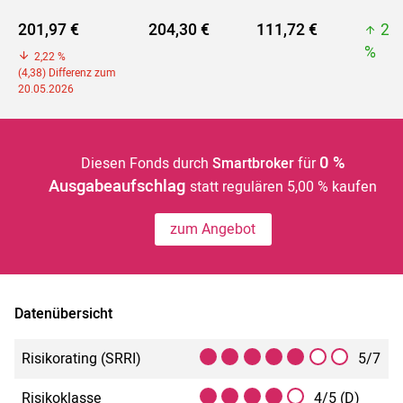
201,97 €
204,30 €
111,72 €
20
%
2,22 %
(4,38) Differenz zum
20.05.2026
0 %
Diesen Fonds durch
Smartbroker
für
Ausgabeaufschlag
statt regulären 5,00 % kaufen
zum Angebot
Datenübersicht
Risikorating (SRRI)
5/7
Risikoklasse
4/5 (D)