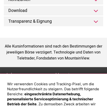
Download
Transparenz & Eignung
Alle Kursinformationen sind nach den Bestimmungen der
jeweiligen Börse verzögert. Technologie und Daten von
Teletrader, Fondsdaten von MountainView.
Anlage
Magazin
Wir verwenden Cookies und Tracking-Pixel, um die
Depot eröffnen
Was sind sind ETFs?
Nutzerfreundlichkeit zu steigern. Das betrifft folgende
Depot vergleichen
Sparplan Vorteile
Bereiche:
eingeschränkte Datenerhebung,
personalisierte Serviceoptimierung & technischer
Junior Depot
Was ist ein Fonds?
Betrieb der Seite
. Zu demselben Zweck arbeiten wir