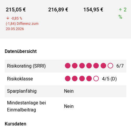
215,05 €
216,89 €
154,95 €
21
%
-0,85 %
(-1,84) Differenz zum
20.05.2026
Datenübersicht
Risikorating (SRRI)
6/7
Risikoklasse
4/5 (D)
Sparplanfähig
Nein
Mindestanlage bei
Nein
Einmalbeitrag
Kursdaten