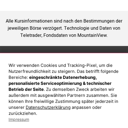
Alle Kursinformationen sind nach den Bestimmungen der
jeweiligen Börse verzögert. Technologie und Daten von
Teletrader, Fondsdaten von MountainView.
Anlage
Magazin
Wir verwenden Cookies und Tracking-Pixel, um die
Depot eröffnen
Was sind sind ETFs?
Nutzerfreundlichkeit zu steigern. Das betrifft folgende
Depot vergleichen
Sparplan Vorteile
Bereiche:
eingeschränkte Datenerhebung,
personalisierte Serviceoptimierung & technischer
Junior Depot
Was ist ein Fonds?
Betrieb der Seite
. Zu demselben Zweck arbeiten wir
Top-Seller-Fonds
außerdem mit ausgewählten Partnern zusammen. Sie
können Ihre freiwillige Zustimmung später jederzeit in
Top-Fonds
unserer
Datenschutzerklärung
anpassen oder
Fonds-Suche
zurückziehen.
Impressum
Besuchen Sie uns auf Facebook