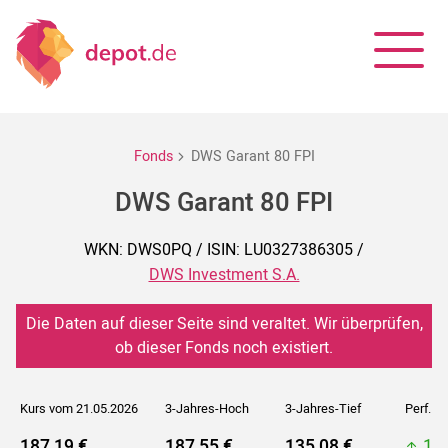
Fonds
DWS Garant 80 FPI
DWS Garant 80 FPI
WKN: DWS0PQ / ISIN: LU0327386305 /
DWS Investment S.A.
Die Daten auf dieser Seite sind veraltet. Wir überprüfen,
ob dieser Fonds noch existiert.
Kurs vom 21.05.2026
3-Jahres-Hoch
3-Jahres-Tief
Perf. 5J
187,19 €
187,55 €
135,08 €
18