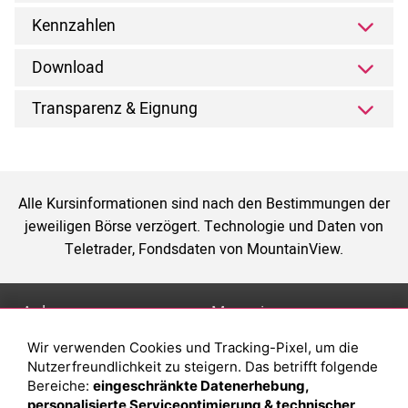
Kennzahlen
Download
Transparenz & Eignung
Alle Kursinformationen sind nach den Bestimmungen der
jeweiligen Börse verzögert. Technologie und Daten von
Teletrader, Fondsdaten von MountainView.
Anlage
Magazin
Wir verwenden Cookies und Tracking-Pixel, um die
Depot eröffnen
Was sind sind ETFs?
Nutzerfreundlichkeit zu steigern. Das betrifft folgende
Depot vergleichen
Sparplan Vorteile
Bereiche:
eingeschränkte Datenerhebung,
personalisierte Serviceoptimierung & technischer