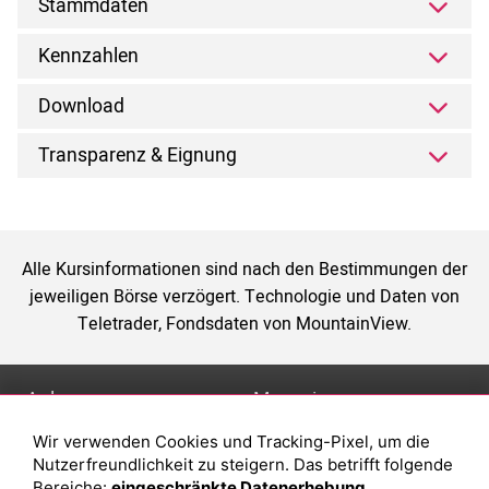
Stammdaten
Kennzahlen
Download
Transparenz & Eignung
Alle Kursinformationen sind nach den Bestimmungen der
jeweiligen Börse verzögert. Technologie und Daten von
Teletrader, Fondsdaten von MountainView.
Anlage
Magazin
Wir verwenden Cookies und Tracking-Pixel, um die
Depot eröffnen
Was sind sind ETFs?
Nutzerfreundlichkeit zu steigern. Das betrifft folgende
Depot vergleichen
Sparplan Vorteile
Bereiche:
eingeschränkte Datenerhebung,