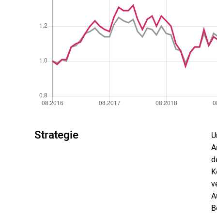
Strategie
U
A
d
K
v
A
B