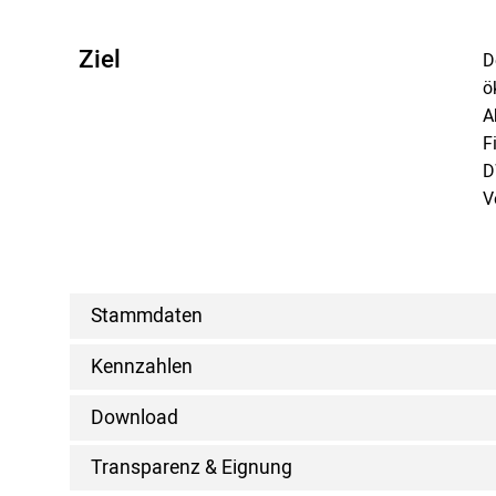
Ziel
D
ö
A
F
D
V
Stammdaten
Kennzahlen
Download
Transparenz & Eignung