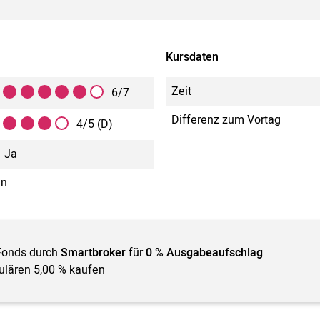
Kursdaten
Zeit
6/7
Differenz zum Vortag
4/5 (D)
Ja
in
Fonds durch
Smartbroker
für
0 % Ausgabeaufschlag
gulären 5,00 % kaufen