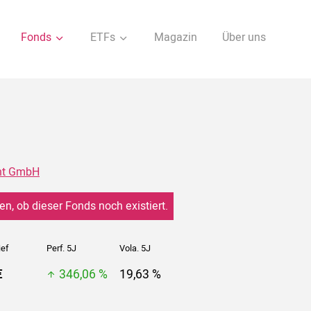
Fonds
ETFs
Magazin
Über uns
nt GmbH
en, ob dieser Fonds noch existiert.
ief
Perf. 5J
Vola. 5J
€
346,06 %
19,63 %