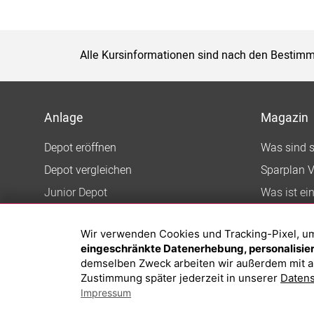
Alle Kursinformationen sind nach den Bestimm
Anlage
Magazin
Depot eröffnen
Was sind 
Depot vergleichen
Sparplan V
Junior Depot
Was ist ei
Top-Seller-Fonds
Wir verwenden Cookies und Tracking-Pixel, um d
Top-Fonds
eingeschränkte Datenerhebung, personalisiert
Fonds-Suche
demselben Zweck arbeiten wir außerdem mit a
Zustimmung später jederzeit in unserer
Datens
Impressum