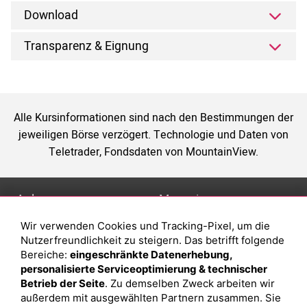
Download
Transparenz & Eignung
Alle Kursinformationen sind nach den Bestimmungen der
jeweiligen Börse verzögert. Technologie und Daten von
Teletrader, Fondsdaten von MountainView.
Anlage
Magazin
Wir verwenden Cookies und Tracking-Pixel, um die
Depot eröffnen
Was sind sind ETFs?
Nutzerfreundlichkeit zu steigern. Das betrifft folgende
Depot vergleichen
Sparplan Vorteile
Bereiche:
eingeschränkte Datenerhebung,
personalisierte Serviceoptimierung & technischer
Junior Depot
Was ist ein Fonds?
Betrieb der Seite
. Zu demselben Zweck arbeiten wir
Top-Seller-Fonds
außerdem mit ausgewählten Partnern zusammen. Sie