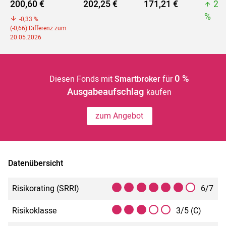
200,60 €
202,25 €
171,21 €
22
%
-0,33 %
(-0,66) Differenz zum
20.05.2026
0 %
Diesen Fonds mit
Smartbroker
für
Ausgabeaufschlag
kaufen
zum Angebot
Datenübersicht
Risikorating (SRRI)
6/7
Risikoklasse
3/5 (C)