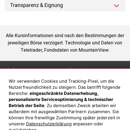
Transparenz & Eignung
Alle Kursinformationen sind nach den Bestimmungen der
jeweiligen Börse verzögert. Technologie und Daten von
Teletrader, Fondsdaten von MountainView.
Anlage
Magazin
Wir verwenden Cookies und Tracking-Pixel, um die
Depot eröffnen
Was sind sind ETFs?
Nutzerfreundlichkeit zu steigern. Das betrifft folgende
Depot vergleichen
Sparplan Vorteile
Bereiche:
eingeschränkte Datenerhebung,
personalisierte Serviceoptimierung & technischer
Junior Depot
Was ist ein Fonds?
Betrieb der Seite
. Zu demselben Zweck arbeiten wir
Top-Seller-Fonds
außerdem mit ausgewählten Partnern zusammen. Sie
können Ihre freiwillige Zustimmung später jederzeit in
Top-Fonds
unserer
Datenschutzerklärung
anpassen oder
Fonds-Suche
zurückziehen.