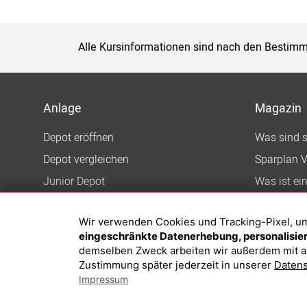
Alle Kursinformationen sind nach den Bestimm
Anlage
Magazin
Depot eröffnen
Was sind 
Depot vergleichen
Sparplan V
Junior Depot
Was ist ei
Top-Seller-Fonds
Wir verwenden Cookies und Tracking-Pixel, um d
Top-Fonds
eingeschränkte Datenerhebung, personalisiert
Fonds-Suche
demselben Zweck arbeiten wir außerdem mit a
Zustimmung später jederzeit in unserer
Datens
Impressum