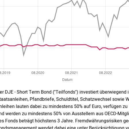
er DJE - Short Term Bond ("Teilfonds") investiert überwiegend 
taatsanleihen, Pfandbriefe, Schuldtitel, Schatzwechsel sowie 
nleihen lauten dabei zu mindestens 50% auf Euro, verfügen zu
nd werden zu mindestens 50% von Ausstellern aus OECD-Mitgli
es Fonds beträgt höchstens 3 Jahre. Fremdwährungsrisiken g
ondsmanagement wendet dabei eine unter Berücksichtigung vo