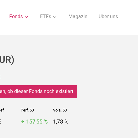
Fonds
ETFs
Magazin
Über uns
EUR)
t
en, ob dieser Fonds noch existiert.
ief
Perf. 5J
Vola. 5J
€
157,55 %
1,78 %