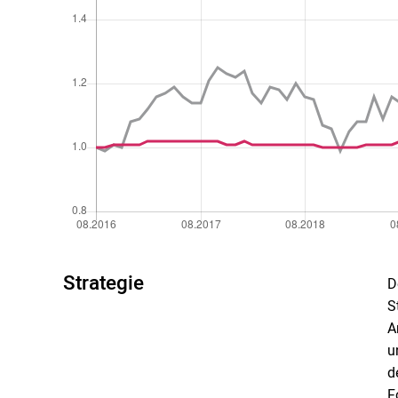
Strategie
D
S
A
u
d
F