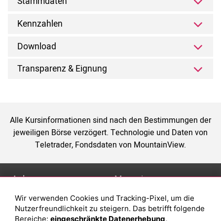
Stammdaten
Kennzahlen
Download
Transparenz & Eignung
Alle Kursinformationen sind nach den Bestimmungen der
jeweiligen Börse verzögert. Technologie und Daten von
Teletrader, Fondsdaten von MountainView.
Anlage
Magazin
Wir verwenden Cookies und Tracking-Pixel, um die
Depot eröffnen
Was sind sind ETFs?
Nutzerfreundlichkeit zu steigern. Das betrifft folgende
Depot vergleichen
Sparplan Vorteile
Bereiche:
eingeschränkte Datenerhebung,