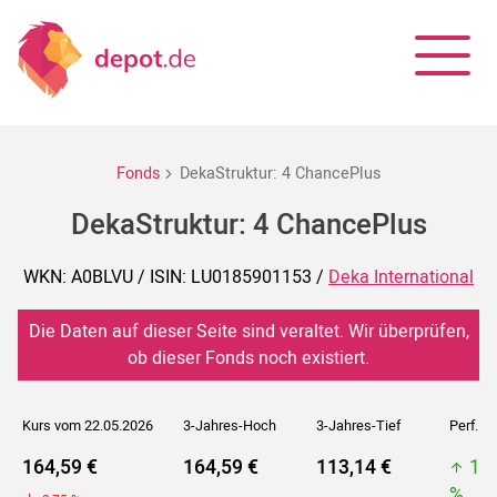
Fonds
DekaStruktur: 4 ChancePlus
DekaStruktur: 4 ChancePlus
WKN: A0BLVU / ISIN: LU0185901153 /
Deka International
Die Daten auf dieser Seite sind veraltet. Wir überprüfen,
ob dieser Fonds noch existiert.
Kurs vom 22.05.2026
3-Jahres-Hoch
3-Jahres-Tief
Perf. 5J
164,59 €
164,59 €
113,14 €
16
%