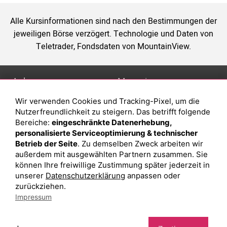
Alle Kursinformationen sind nach den Bestimmungen der
jeweiligen Börse verzögert. Technologie und Daten von
Teletrader, Fondsdaten von MountainView.
Anlage
Magazin
Wir verwenden Cookies und Tracking-Pixel, um die
Depot eröffnen
Was sind sind ETFs?
Nutzerfreundlichkeit zu steigern. Das betrifft folgende
Depot vergleichen
Sparplan Vorteile
Bereiche:
eingeschränkte Datenerhebung,
personalisierte Serviceoptimierung & technischer
Junior Depot
Was ist ein Fonds?
Betrieb der Seite
. Zu demselben Zweck arbeiten wir
Top-Seller-Fonds
außerdem mit ausgewählten Partnern zusammen. Sie
können Ihre freiwillige Zustimmung später jederzeit in
Top-Fonds
unserer
Datenschutzerklärung
anpassen oder
Fonds-Suche
zurückziehen.
Impressum
Besuchen Sie uns auf Facebook