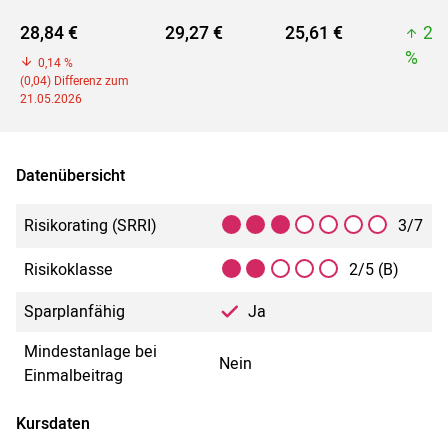
28,84 €
29,27 €
25,61 €
29
%
0,14 %
(0,04) Differenz zum
21.05.2026
Datenübersicht
Risikorating (SRRI)
3/7
Risikoklasse
2/5 (B)
Sparplanfähig
Ja
Mindestanlage bei
Nein
Einmalbeitrag
Kursdaten