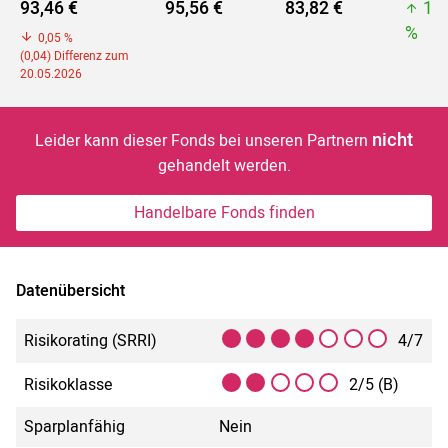
93,46 €
95,56 €
83,82 €
10
%
0,05 %
(0,04) Differenz zum
20.05.2026
nicht
Leider kann dieser Fonds bei unseren Partnern
gehandelt werden.
Handelbare Fonds finden
Datenübersicht
Risikorating (SRRI)
4/7
Risikoklasse
2/5 (B)
Sparplanfähig
Nein