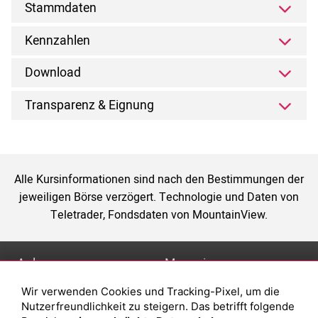
Stammdaten
Kennzahlen
Download
Transparenz & Eignung
Alle Kursinformationen sind nach den Bestimmungen der
jeweiligen Börse verzögert. Technologie und Daten von
Teletrader, Fondsdaten von MountainView.
Anlage
Magazin
Wir verwenden Cookies und Tracking-Pixel, um die
Depot eröffnen
Was sind sind ETFs?
Nutzerfreundlichkeit zu steigern. Das betrifft folgende
Depot vergleichen
Sparplan Vorteile