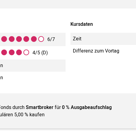
Kursdaten
Zeit
6/7
Differenz zum Vortag
4/5 (D)
in
in
Fonds durch
Smartbroker
für
0 % Ausgabeaufschlag
gulären 5,00 % kaufen