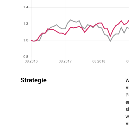
Strategie
W
V
P
e
s
w
V