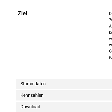
Ziel
D
7
A
k
w
w
G
(
Stammdaten
Kennzahlen
Download