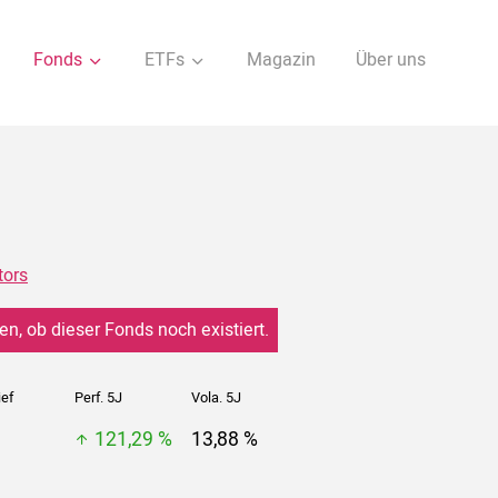
Fonds
ETFs
Magazin
Über uns
tors
en, ob dieser Fonds noch existiert.
ief
Perf. 5J
Vola. 5J
121,29 %
13,88 %