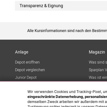
Transparenz & Eignung
Alle Kursinformationen sind nach den Bestimm
Anlage
Magazin
Depot eröffnen
Was sind 
Depot vergleichen
Sparplan V
Junior Depot
Was ist ei
Top-Seller-Fonds
Wir verwenden Cookies und Tracking-Pixel, um d
Top-Fonds
eingeschränkte Datenerhebung, personalisiert
Fonds-Suche
demselben Zweck arbeiten wir außerdem mit a
Zustimmung später jederzeit in unserer
Datens