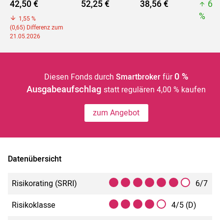
42,50 €
52,25 €
38,56 €
63
%
1,55 %
(0,65) Differenz zum
21.05.2026
0 %
Diesen Fonds durch
Smartbroker
für
Ausgabeaufschlag
statt regulären 4,00 % kaufen
zum Angebot
Datenübersicht
Risikorating (SRRI)
6/7
Risikoklasse
4/5 (D)