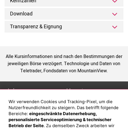
Kennzahlen
Download
Transparenz & Eignung
Alle Kursinformationen sind nach den Bestimmungen der
jeweiligen Börse verzögert. Technologie und Daten von
Teletrader, Fondsdaten von MountainView.
Anlage
Magazin
Wir verwenden Cookies und Tracking-Pixel, um die
Depot eröffnen
Was sind sind ETFs?
Nutzerfreundlichkeit zu steigern. Das betrifft folgende
Depot vergleichen
Sparplan Vorteile
Bereiche:
eingeschränkte Datenerhebung,
personalisierte Serviceoptimierung & technischer
Junior Depot
Was ist ein Fonds?
Betrieb der Seite
. Zu demselben Zweck arbeiten wir