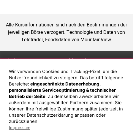
Alle Kursinformationen sind nach den Bestimmungen der
jeweiligen Börse verzögert. Technologie und Daten von
Teletrader, Fondsdaten von MountainView.
Anlage
Magazin
Wir verwenden Cookies und Tracking-Pixel, um die
Depot eröffnen
Was sind sind ETFs?
Nutzerfreundlichkeit zu steigern. Das betrifft folgende
Depot vergleichen
Sparplan Vorteile
Bereiche:
eingeschränkte Datenerhebung,
personalisierte Serviceoptimierung & technischer
Junior Depot
Was ist ein Fonds?
Betrieb der Seite
. Zu demselben Zweck arbeiten wir
Top-Seller-Fonds
außerdem mit ausgewählten Partnern zusammen. Sie
können Ihre freiwillige Zustimmung später jederzeit in
Top-Fonds
unserer
Datenschutzerklärung
anpassen oder
Fonds-Suche
zurückziehen.
Impressum