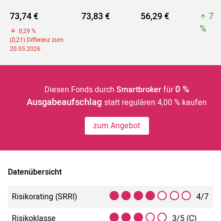
73,74 €
73,83 €
56,29 €
73
%
0,29 %
(0,21) Differenz zum
20.05.2026
0 %
Diesen Fonds durch
Smartbroker
für
Ausgabeaufschlag
statt regulären 4,00 % kaufen
zum Angebot
Datenübersicht
Risikorating (SRRI)
4/7
Risikoklasse
3/5 (C)