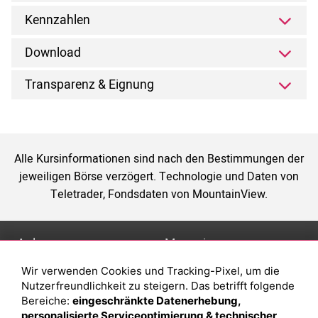
Kennzahlen
Download
Transparenz & Eignung
Alle Kursinformationen sind nach den Bestimmungen der
jeweiligen Börse verzögert. Technologie und Daten von
Teletrader, Fondsdaten von MountainView.
Anlage
Magazin
Wir verwenden Cookies und Tracking-Pixel, um die
Depot eröffnen
Was sind sind ETFs?
Nutzerfreundlichkeit zu steigern. Das betrifft folgende
Depot vergleichen
Sparplan Vorteile
Bereiche:
eingeschränkte Datenerhebung,
personalisierte Serviceoptimierung & technischer