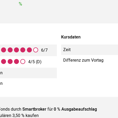
%
Kursdaten
Zeit
6/7
Differenz zum Vortag
4/5 (D)
in
in
Fonds durch
Smartbroker
für
0 % Ausgabeaufschlag
gulären 3,50 % kaufen