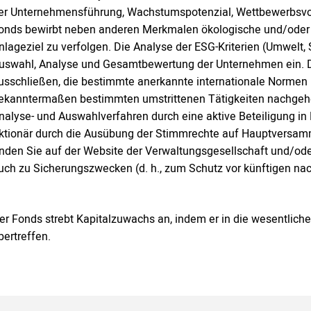
er Unternehmensführung, Wachstumspotenzial, Wettbewerbsvor
onds bewirbt neben anderen Merkmalen ökologische und/oder 
nlageziel zu verfolgen. Die Analyse der ESG-Kriterien (Umwelt,
uswahl, Analyse und Gesamtbewertung der Unternehmen ein. D
usschließen, die bestimmte anerkannte internationale Normen 
ekanntermaßen bestimmten umstrittenen Tätigkeiten nachgeh
nalyse- und Auswahlverfahren durch eine aktive Beteiligung i
ktionär durch die Ausübung der Stimmrechte auf Hauptversam
inden Sie auf der Website der Verwaltungsgesellschaft und/ode
uch zu Sicherungszwecken (d. h., zum Schutz vor künftigen nac
er Fonds strebt Kapitalzuwachs an, indem er in die wesentliche
bertreffen.