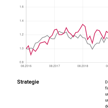
Strategie
D
f
u
u
d