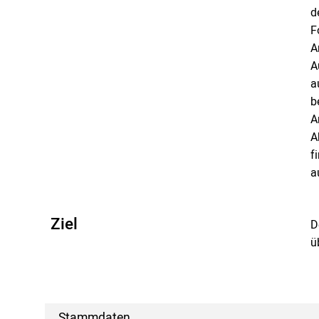
d
F
A
A
a
b
A
A
f
a
Ziel
D
ü
Stammdaten