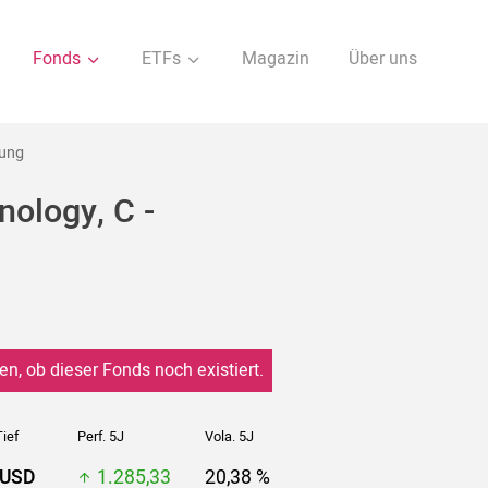
Fonds
ETFs
Magazin
Über uns
rung
nology, C -
en, ob dieser Fonds noch existiert.
ief
Perf. 5J
Vola. 5J
 USD
1.285,33
20,38 %