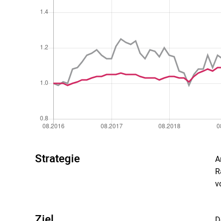
Strategie
A
R
v
Ziel
D