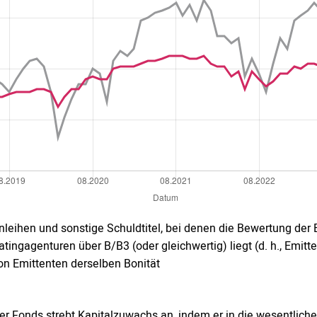
nleihen und sonstige Schuldtitel, bei denen die Bewertung der 
atingagenturen über B/B3 (oder gleichwertig) liegt (d. h., Emit
on Emittenten derselben Bonität
er Fonds strebt Kapitalzuwachs an, indem er in die wesentliche