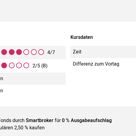
Kursdaten
Zeit
4/7
Differenz zum Vortag
2/5 (B)
in
in
Fonds durch
Smartbroker
für
0 % Ausgabeaufschlag
gulären 2,50 % kaufen