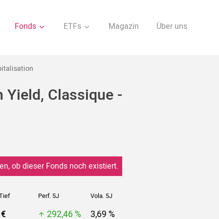
Fonds
ETFs
Magazin
Über uns
italisation
Yield, Classique -
en, ob dieser Fonds noch existiert.
Tief
Perf. 5J
Vola. 5J
 €
292,46 %
3,69 %