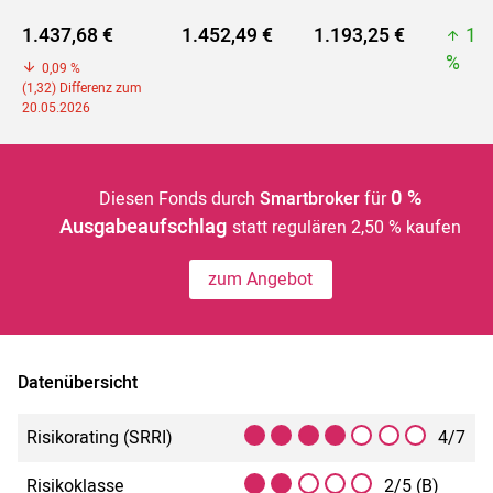
1.437,68 €
1.452,49 €
1.193,25 €
1.
%
0,09 %
(1,32) Differenz zum
20.05.2026
0 %
Diesen Fonds durch
Smartbroker
für
Ausgabeaufschlag
statt regulären 2,50 % kaufen
zum Angebot
Datenübersicht
Risikorating (SRRI)
4/7
Risikoklasse
2/5 (B)