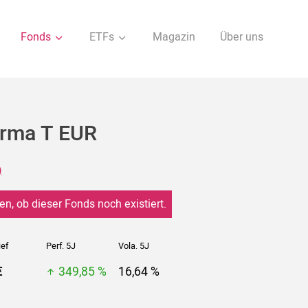
Fonds
ETFs
Magazin
Über uns
arma T EUR
)
en, ob dieser Fonds noch existiert.
ief
Perf. 5J
Vola. 5J
€
349,85 %
16,64 %