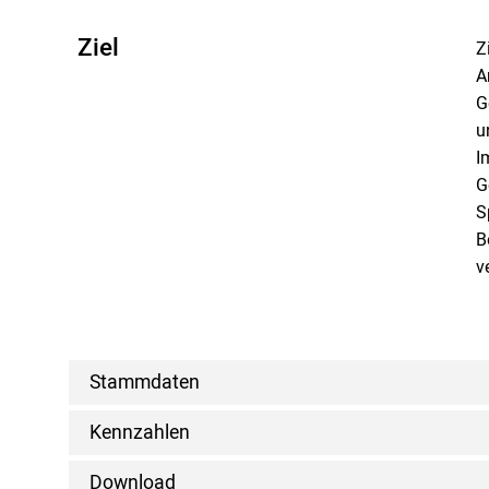
Ziel
Z
A
G
u
I
G
S
B
v
Stammdaten
Kennzahlen
Download