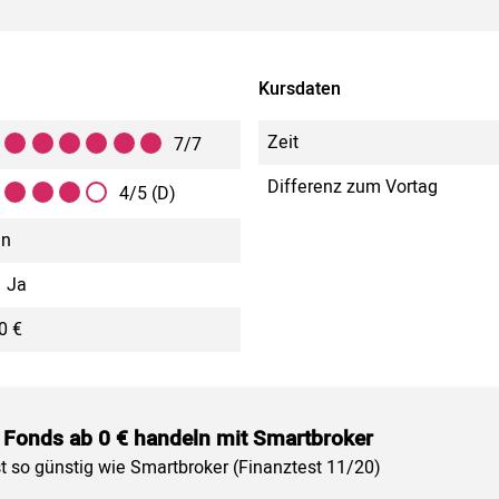
Kursdaten
Zeit
7/7
Differenz zum Vortag
4/5 (D)
in
Ja
0 €
 Fonds ab 0 € handeln mit Smartbroker
st so günstig wie Smartbroker (Finanztest 11/20)