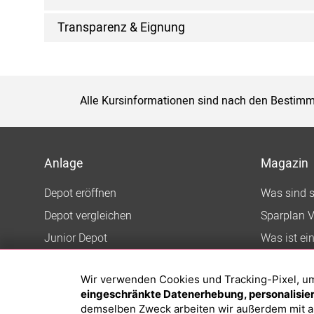
Transparenz & Eignung
Alle Kursinformationen sind nach den Bestimm
Anlage
Magazin
Depot eröffnen
Was sind 
Depot vergleichen
Sparplan V
Junior Depot
Was ist ei
Top-Seller-Fonds
Wir verwenden Cookies und Tracking-Pixel, um d
Top-Fonds
eingeschränkte Datenerhebung, personalisiert
Fonds-Suche
demselben Zweck arbeiten wir außerdem mit a