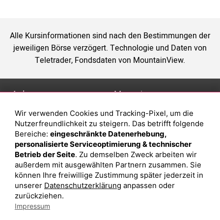
Alle Kursinformationen sind nach den Bestimmungen der
jeweiligen Börse verzögert. Technologie und Daten von
Teletrader, Fondsdaten von MountainView.
Anlage
Magazin
Wir verwenden Cookies und Tracking-Pixel, um die
Depot eröffnen
Was sind sind ETFs?
Nutzerfreundlichkeit zu steigern. Das betrifft folgende
Depot vergleichen
Sparplan Vorteile
Bereiche:
eingeschränkte Datenerhebung,
personalisierte Serviceoptimierung & technischer
Junior Depot
Was ist ein Fonds?
Betrieb der Seite
. Zu demselben Zweck arbeiten wir
Top-Seller-Fonds
außerdem mit ausgewählten Partnern zusammen. Sie
können Ihre freiwillige Zustimmung später jederzeit in
Top-Fonds
unserer
Datenschutzerklärung
anpassen oder
Fonds-Suche
zurückziehen.
Impressum
Besuchen Sie uns auf Facebook