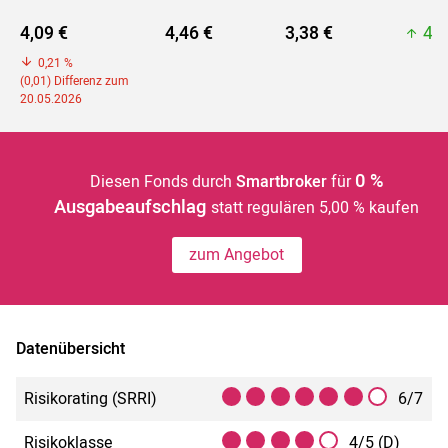
4,09 €
4,46 €
3,38 €
4,4
0,21 %
(0,01) Differenz zum
20.05.2026
0 %
Diesen Fonds durch
Smartbroker
für
Ausgabeaufschlag
statt regulären 5,00 % kaufen
zum Angebot
Datenübersicht
Risikorating (SRRI)
6/7
Risikoklasse
4/5 (D)