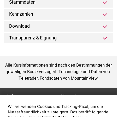
Stammdaten
Kennzahlen
Download
Transparenz & Eignung
Alle Kursinformationen sind nach den Bestimmungen der
jeweiligen Börse verzögert. Technologie und Daten von
Teletrader, Fondsdaten von MountainView.
Anlage
Magazin
Wir verwenden Cookies und Tracking-Pixel, um die
Depot eröffnen
Was sind sind ETFs?
Nutzerfreundlichkeit zu steigern. Das betrifft folgende
Depot vergleichen
Sparplan Vorteile