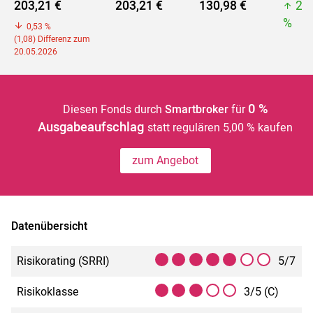
203,21 €
203,21 €
130,98 €
20
%
0,53 %
(1,08) Differenz zum
20.05.2026
0 %
Diesen Fonds durch
Smartbroker
für
Ausgabeaufschlag
statt regulären 5,00 % kaufen
zum Angebot
Datenübersicht
Risikorating (SRRI)
5/7
Risikoklasse
3/5 (C)