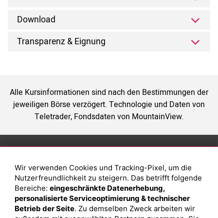
Download
Transparenz & Eignung
Alle Kursinformationen sind nach den Bestimmungen der
jeweiligen Börse verzögert. Technologie und Daten von
Teletrader, Fondsdaten von MountainView.
Anlage
Magazin
Wir verwenden Cookies und Tracking-Pixel, um die
Depot eröffnen
Was sind sind ETFs?
Nutzerfreundlichkeit zu steigern. Das betrifft folgende
Depot vergleichen
Sparplan Vorteile
Bereiche:
eingeschränkte Datenerhebung,
personalisierte Serviceoptimierung & technischer
Junior Depot
Was ist ein Fonds?
Betrieb der Seite
. Zu demselben Zweck arbeiten wir
Top-Seller-Fonds