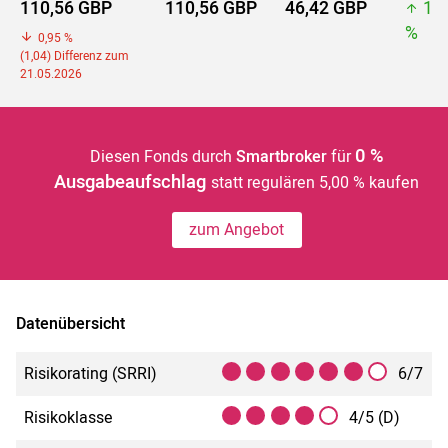
110,56 GBP
110,56 GBP
46,42 GBP
11
%
0,95 %
(1,04) Differenz zum
21.05.2026
0 %
Diesen Fonds durch
Smartbroker
für
Ausgabeaufschlag
statt regulären 5,00 % kaufen
zum Angebot
Datenübersicht
Risikorating (SRRI)
6/7
Risikoklasse
4/5 (D)