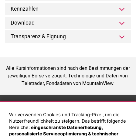
Kennzahlen
Download
Transparenz & Eignung
Alle Kursinformationen sind nach den Bestimmungen der
jeweiligen Börse verzögert. Technologie und Daten von
Teletrader, Fondsdaten von MountainView.
Anlage
Magazin
Wir verwenden Cookies und Tracking-Pixel, um die
Depot eröffnen
Was sind sind ETFs?
Nutzerfreundlichkeit zu steigern. Das betrifft folgende
Depot vergleichen
Sparplan Vorteile
Bereiche:
eingeschränkte Datenerhebung,
personalisierte Serviceoptimierung & technischer