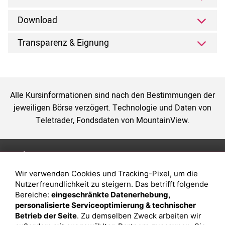
Download
Transparenz & Eignung
Alle Kursinformationen sind nach den Bestimmungen der
jeweiligen Börse verzögert. Technologie und Daten von
Teletrader, Fondsdaten von MountainView.
Anlage
Magazin
Wir verwenden Cookies und Tracking-Pixel, um die
Depot eröffnen
Was sind sind ETFs?
Nutzerfreundlichkeit zu steigern. Das betrifft folgende
Depot vergleichen
Sparplan Vorteile
Bereiche:
eingeschränkte Datenerhebung,
personalisierte Serviceoptimierung & technischer
Junior Depot
Was ist ein Fonds?
Betrieb der Seite
. Zu demselben Zweck arbeiten wir
Top-Seller-Fonds