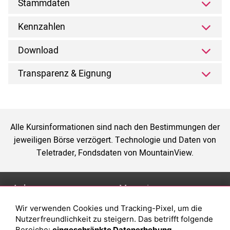
Stammdaten
Kennzahlen
Download
Transparenz & Eignung
Alle Kursinformationen sind nach den Bestimmungen der
jeweiligen Börse verzögert. Technologie und Daten von
Teletrader, Fondsdaten von MountainView.
Anlage
Magazin
Wir verwenden Cookies und Tracking-Pixel, um die
Depot eröffnen
Was sind sind ETFs?
Nutzerfreundlichkeit zu steigern. Das betrifft folgende
Depot vergleichen
Sparplan Vorteile
Bereiche:
eingeschränkte Datenerhebung,