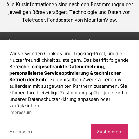
Alle Kursinformationen sind nach den Bestimmungen der
jeweiligen Börse verzögert. Technologie und Daten von
Teletrader, Fondsdaten von MountainView.
Anlage
Magazin
Wir verwenden Cookies und Tracking-Pixel, um die
Depot eröffnen
Was sind sind ETFs?
Nutzerfreundlichkeit zu steigern. Das betrifft folgende
Depot vergleichen
Sparplan Vorteile
Bereiche:
eingeschränkte Datenerhebung,
personalisierte Serviceoptimierung & technischer
Junior Depot
Was ist ein Fonds?
Betrieb der Seite
. Zu demselben Zweck arbeiten wir
Top-Seller-Fonds
außerdem mit ausgewählten Partnern zusammen. Sie
können Ihre freiwillige Zustimmung später jederzeit in
Top-Fonds
unserer
Datenschutzerklärung
anpassen oder
Fonds-Suche
zurückziehen.
Impressum
Besuchen Sie uns auf Facebook
Anpassen
Zustimmen