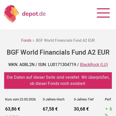
Fonds
BGF World Financials Fund A2 EUR
BGF World Financials Fund A2 EUR
WKN: A0BL2N / ISIN: LU0171304719 /
BlackRock (LU)
Die Daten auf dieser Seite sind veraltet. Wir überprüfen,
ob dieser Fonds noch existiert.
Kurs vom 22.05.2026
3-Jahres-Hoch
3-Jahres-Tief
Perf. 5J
63,86 €
67,58 €
30,68 €
67
%