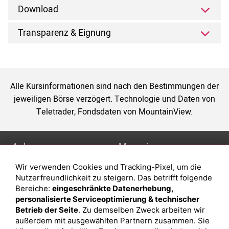
Download
Transparenz & Eignung
Alle Kursinformationen sind nach den Bestimmungen der
jeweiligen Börse verzögert. Technologie und Daten von
Teletrader, Fondsdaten von MountainView.
Anlage
Magazin
Wir verwenden Cookies und Tracking-Pixel, um die
Depot eröffnen
Was sind sind ETFs?
Nutzerfreundlichkeit zu steigern. Das betrifft folgende
Depot vergleichen
Sparplan Vorteile
Bereiche:
eingeschränkte Datenerhebung,
personalisierte Serviceoptimierung & technischer
Junior Depot
Was ist ein Fonds?
Betrieb der Seite
. Zu demselben Zweck arbeiten wir
Top-Seller-Fonds
außerdem mit ausgewählten Partnern zusammen. Sie