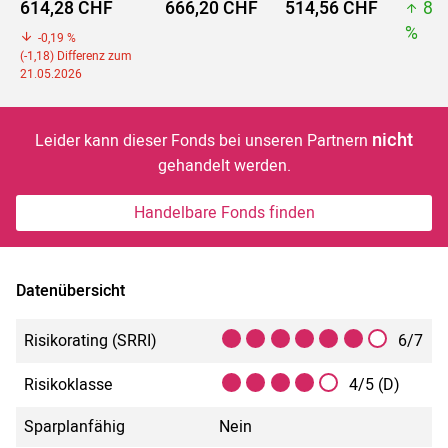
614,28 CHF
666,20 CHF
514,56 CHF
81
%
-0,19 %
(-1,18) Differenz zum
21.05.2026
nicht
Leider kann dieser Fonds bei unseren Partnern
gehandelt werden.
Handelbare Fonds finden
Datenübersicht
Risikorating (SRRI)
6/7
Risikoklasse
4/5 (D)
Sparplanfähig
Nein