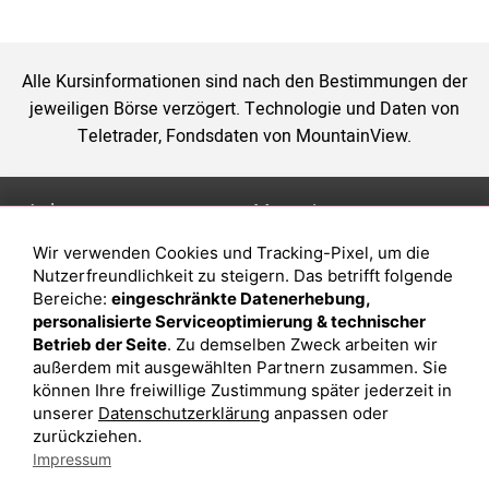
Alle Kursinformationen sind nach den Bestimmungen der
jeweiligen Börse verzögert. Technologie und Daten von
Teletrader, Fondsdaten von MountainView.
Anlage
Magazin
Wir verwenden Cookies und Tracking-Pixel, um die
Depot eröffnen
Was sind sind ETFs?
Nutzerfreundlichkeit zu steigern. Das betrifft folgende
Depot vergleichen
Sparplan Vorteile
Bereiche:
eingeschränkte Datenerhebung,
personalisierte Serviceoptimierung & technischer
Junior Depot
Was ist ein Fonds?
Betrieb der Seite
. Zu demselben Zweck arbeiten wir
Top-Seller-Fonds
außerdem mit ausgewählten Partnern zusammen. Sie
können Ihre freiwillige Zustimmung später jederzeit in
Top-Fonds
unserer
Datenschutzerklärung
anpassen oder
Fonds-Suche
zurückziehen.
Impressum
Besuchen Sie uns auf Facebook