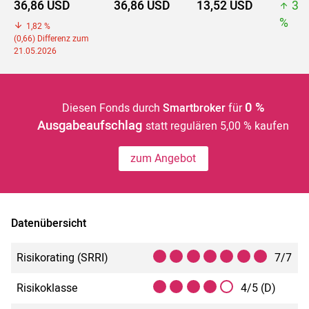
36,86 USD
36,86 USD
13,52 USD
36
%
1,82 %
(0,66) Differenz zum
21.05.2026
0 %
Diesen Fonds durch
Smartbroker
für
Ausgabeaufschlag
statt regulären 5,00 % kaufen
zum Angebot
Datenübersicht
Risikorating (SRRI)
7/7
Risikoklasse
4/5 (D)