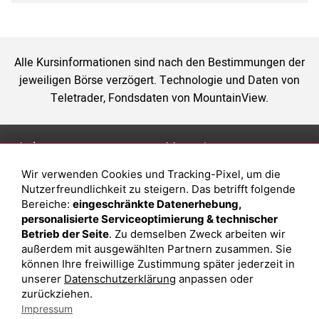
Alle Kursinformationen sind nach den Bestimmungen der
jeweiligen Börse verzögert. Technologie und Daten von
Teletrader, Fondsdaten von MountainView.
Anlage
Magazin
Wir verwenden Cookies und Tracking-Pixel, um die
Depot eröffnen
Was sind sind ETFs?
Nutzerfreundlichkeit zu steigern. Das betrifft folgende
Depot vergleichen
Sparplan Vorteile
Bereiche:
eingeschränkte Datenerhebung,
personalisierte Serviceoptimierung & technischer
Junior Depot
Was ist ein Fonds?
Betrieb der Seite
. Zu demselben Zweck arbeiten wir
Top-Seller-Fonds
außerdem mit ausgewählten Partnern zusammen. Sie
können Ihre freiwillige Zustimmung später jederzeit in
Top-Fonds
unserer
Datenschutzerklärung
anpassen oder
Fonds-Suche
zurückziehen.
Impressum