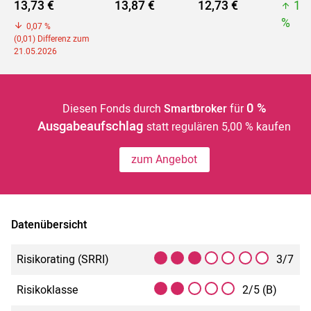
13,73 €
13,87 €
12,73 €
14
%
0,07 %
(0,01) Differenz zum
21.05.2026
0 %
Diesen Fonds durch
Smartbroker
für
Ausgabeaufschlag
statt regulären 5,00 % kaufen
zum Angebot
Datenübersicht
Risikorating (SRRI)
3/7
Risikoklasse
2/5 (B)