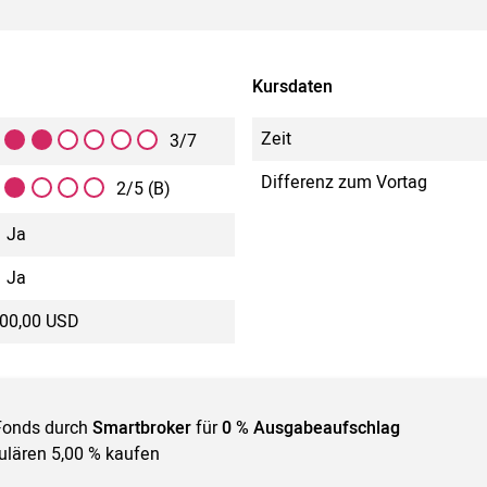
Kursdaten
Zeit
3/7
Differenz zum Vortag
2/5 (B)
Ja
Ja
000,00 USD
Fonds durch
Smartbroker
für
0 % Ausgabeaufschlag
gulären 5,00 % kaufen