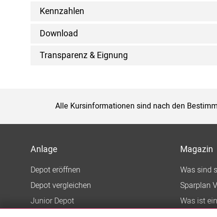
Kennzahlen
Download
Transparenz & Eignung
Alle Kursinformationen sind nach den Bestimm
Anlage
Magazin
Depot eröffnen
Was sind 
Depot vergleichen
Sparplan V
Junior Depot
Was ist ei
Top-Seller-Fonds