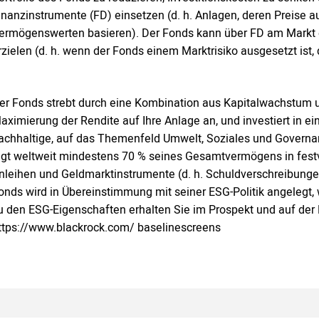
inanzinstrumente (FD) einsetzen (d. h. Anlagen, deren Preise
ermögenswerten basieren). Der Fonds kann über FD am Markt 
rzielen (d. h. wenn der Fonds einem Marktrisiko ausgesetzt ist
er Fonds strebt durch eine Kombination aus Kapitalwachstum 
aximierung der Rendite auf Ihre Anlage an, und investiert in ei
achhaltige, auf das Themenfeld Umwelt, Soziales und Governa
egt weltweit mindestens 70 % seines Gesamtvermögens in fest
nleihen und Geldmarktinstrumente (d. h. Schuldverschreibung
onds wird in Übereinstimmung mit seiner ESG-Politik angelegt
u den ESG-Eigenschaften erhalten Sie im Prospekt und auf der
ttps://www.blackrock.com/ baselinescreens