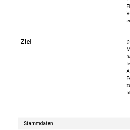
F
V
e
Ziel
D
M
n
l
A
F
z
h
Stammdaten