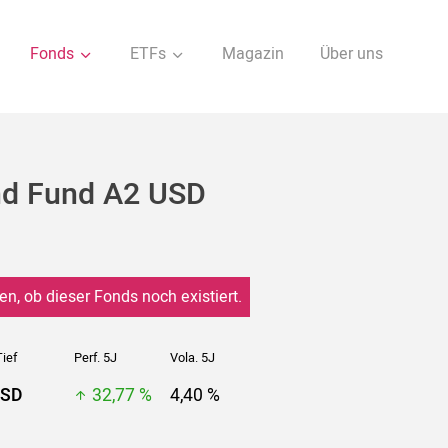
Fonds
ETFs
Magazin
Über uns
nd Fund A2 USD
en, ob dieser Fonds noch existiert.
ief
Perf. 5J
Vola. 5J
USD
32,77 %
4,40 %