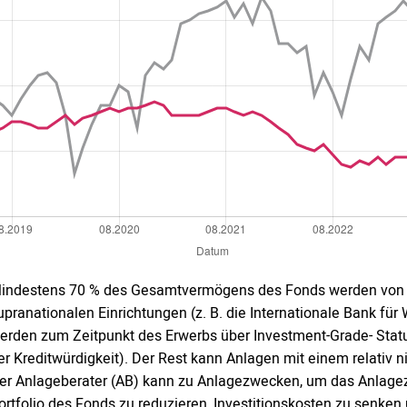
indestens 70 % des Gesamtvermögens des Fonds werden von Re
upranationalen Einrichtungen (z. B. die Internationale Bank f
erden zum Zeitpunkt des Erwerbs über Investment-Grade- Status
er Kreditwürdigkeit). Der Rest kann Anlagen mit einem relativ
er Anlageberater (AB) kann zu Anlagezwecken, um das Anlagezi
ortfolio des Fonds zu reduzieren, Investitionskosten zu senken u