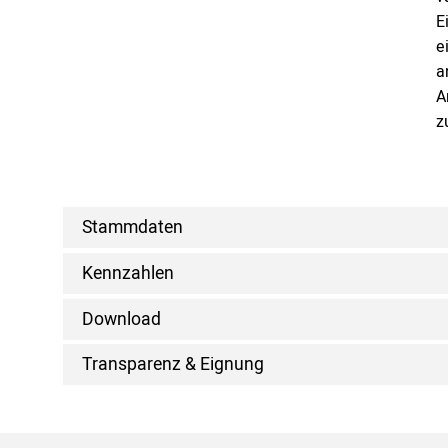
E
e
a
A
z
Stammdaten
Kennzahlen
Download
Transparenz & Eignung