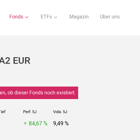
Fonds
ETFs
Magazin
Über uns
 A2 EUR
en, ob dieser Fonds noch existiert.
ief
Perf. 5J
Vola. 5J
84,67 %
9,49 %