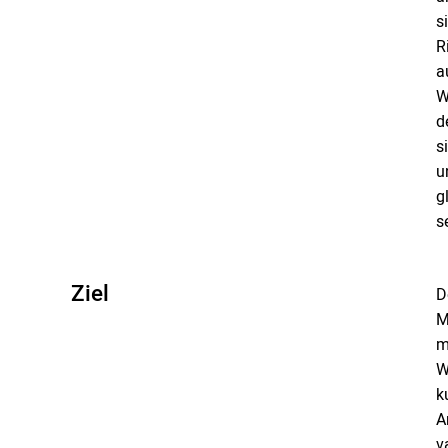
s
R
a
W
d
s
u
g
s
Ziel
D
M
m
W
k
A
v