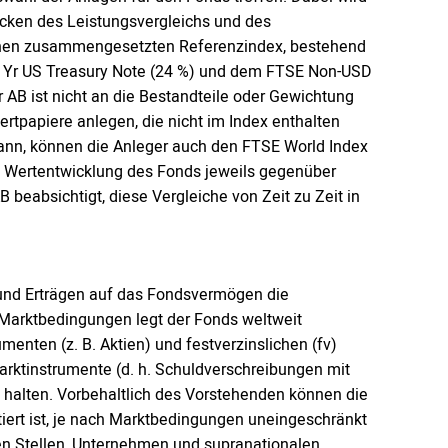
ecken des Leistungsvergleichs und des
einen zusammengesetzten Referenzindex, bestehend
5 Yr US Treasury Note (24 %) und dem FTSE Non-USD
 AB ist nicht an die Bestandteile oder Gewichtung
tpapiere anlegen, die nicht im Index enthalten
 kann, können die Anleger auch den FTSE World Index
 Wertentwicklung des Fonds jeweils gegenüber
 beabsichtigt, diese Vergleiche von Zeit zu Zeit in
und Erträgen auf das Fondsvermögen die
 Marktbedingungen legt der Fonds weltweit
nten (z. B. Aktien) und festverzinslichen (fv)
rktinstrumente (d. h. Schuldverschreibungen mit
 halten. Vorbehaltlich des Vorstehenden können die
iert ist, je nach Marktbedingungen uneingeschränkt
hen Stellen, Unternehmen und supranationalen