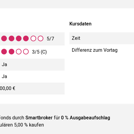
Kursdaten
Zeit
5/7
Differenz zum Vortag
3/5 (C)
Ja
Ja
00,00 €
Fonds durch
Smartbroker
für
0 % Ausgabeaufschlag
gulären 5,00 % kaufen