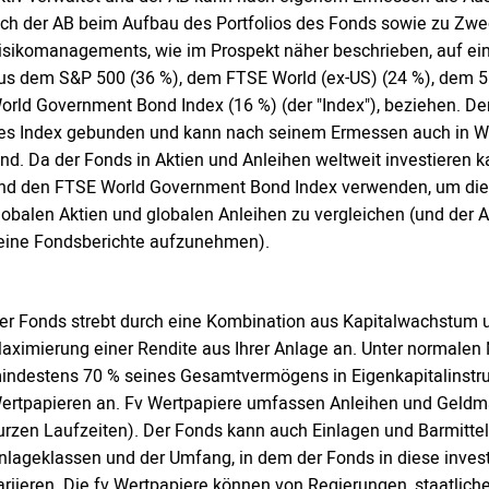
ich der AB beim Aufbau des Portfolios des Fonds sowie zu Zw
isikomanagements, wie im Prospekt näher beschrieben, auf 
us dem S&P 500 (36 %), dem FTSE World (ex-US) (24 %), dem 
orld Government Bond Index (16 %) (der "Index"), beziehen. Der
es Index gebunden und kann nach seinem Ermessen auch in Wer
ind. Da der Fonds in Aktien und Anleihen weltweit investieren
nd den FTSE World Government Bond Index verwenden, um die
lobalen Aktien und globalen Anleihen zu vergleichen (und der AB
eine Fondsberichte aufzunehmen).
er Fonds strebt durch eine Kombination aus Kapitalwachstum 
aximierung einer Rendite aus Ihrer Anlage an. Unter normalen
indestens 70 % seines Gesamtvermögens in Eigenkapitalinstrume
ertpapieren an. Fv Wertpapiere umfassen Anleihen und Geldma
urzen Laufzeiten). Der Fonds kann auch Einlagen und Barmittel
nlageklassen und der Umfang, in dem der Fonds in diese invest
ariieren. Die fv Wertpapiere können von Regierungen, staatlic